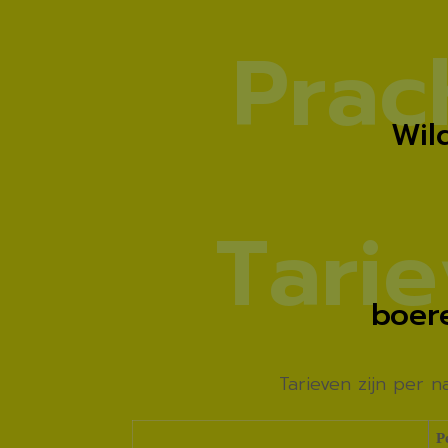
P
r
a
c
Wil
T
a
r
i
e
boer
Tarieven zijn per 
P