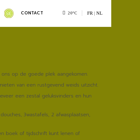
G
CONTACT
FR
|
NL
20
°
C
bij ons op de goede plek aangekomen.
nieten van een rustgevend weids uitzicht.
geveer een zestal geluksvinders en hun
 douches, 3wastafels, 2 afwasplaatsen,
 boek of tijdschrift kunt lenen of