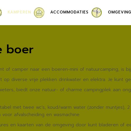
KAMPEREN
ACCOMMODATIES
OMGEVIN
BOERENHUT
e boer
GÎTES
ent of camper naar een boeren-mini of natuurcamping, is 
op diverse vrije plekken drinkwater en elektra. Je kunt ge
nieters, biedt onze natuur- of charme campingplek aan on
ortabel met twee wc’s, koud/warm water (zonder muntjes), 2
n voor afvalscheiding en wasmachine.
hures en kaarten van de omgeving door kunt bladeren of een