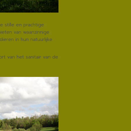
 stille en prachtige
nieten van waanzinnige
ieren in hun natuurlijke
rt van het sanitair van de