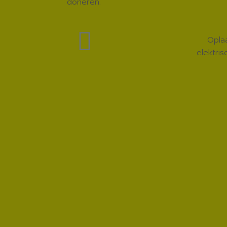
doneren.
Opla
elektri