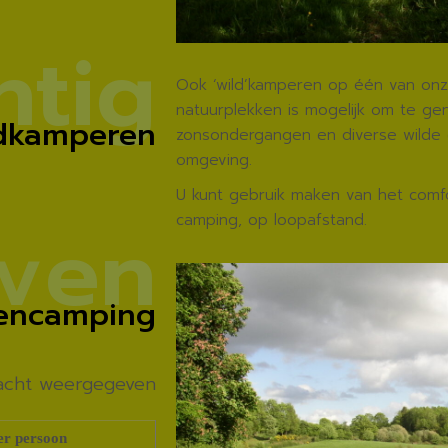
h
t
i
g
Ook ‘wild’kamperen op één van onze
natuurplekken is mogelijk om te ge
dkamperen
zonsondergangen en diverse wilde d
omgeving.
U kunt gebruik maken van het comfo
v
e
n
camping, op loopafstand.
encamping
nacht weergegeven
er persoon