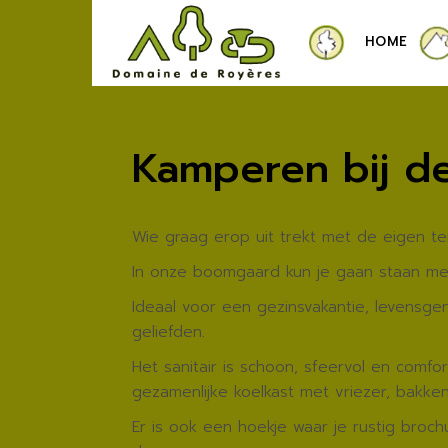
HOME
Kamperen bij d
Wie graag erop uit trekt met de eigen t
In onze boomgaard kun je gaan staan met 
Ideaal voor een gezinsvakantie, levensge
geliefden.
Het sanitair is schoon, sfeervol en comf
gezamenlijke koelkast met vriezer, bakke
Er is ook een hoekje waar je rustig broc